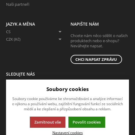
Naši partneři
JAZYK A MĚNA
NAPIŠTE NÁM
CS
Chcete nám něco sdělit o našich
CZK (Kč)
produktech nebo e-shopu?
Neváhejte napsat.
CHCI NAPSAT ZPRÁVU
SLEDUJTE NÁS
Sledujte nás na všech sociálních sítích, ať Vám nic neunikne!
Soubory cookies
Soubory cookie používáme ke shromažďování a analýze informací
o výkonu a používání webu, zajištění fungování funkcí ze sociálních
médií a ke zlepšení a přizpůsobení obsahu a reklam.
Zamítnout vše
Povolit cookies
Tato stránka používá soubory cookies. Klikněte pro více informací.
Nastavení cookies