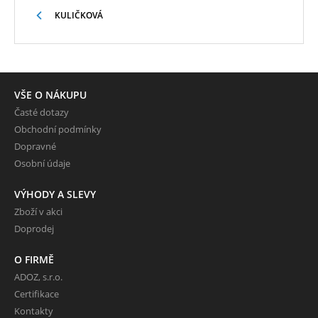
KULIČKOVÁ
VŠE O NÁKUPU
Časté dotazy
Obchodní podmínky
Dopravné
Osobní údaje
VÝHODY A SLEVY
Zboží v akci
Doprodej
O FIRMĚ
ADOZ, s.r.o.
Certifikace
Kontakty