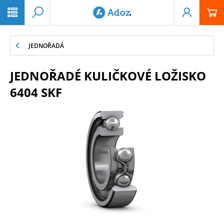
PŘESKOČIT NAVIGACI
JEDNOŘADÁ
JEDNOŘADÉ KULIČKOVÉ LOŽISKO
6404 SKF