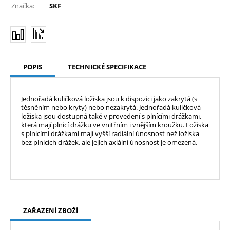
Značka:
SKF
POPIS
TECHNICKÉ SPECIFIKACE
Jednořadá kuličková ložiska jsou k dispozici jako zakrytá (s
těsněním nebo kryty) nebo nezakrytá. Jednořadá kuličková
ložiska jsou dostupná také v provedení s plnícími drážkami,
která mají plnicí drážku ve vnitřním i vnějším kroužku. Ložiska
s plnicími drážkami mají vyšší radiální únosnost než ložiska
bez plnicích drážek, ale jejich axiální únosnost je omezená.
ZAŘAZENÍ ZBOŽÍ