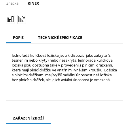
Značka:
KINEX
POPIS
TECHNICKÉ SPECIFIKACE
Jednořadá kuličková ložiska jsou k dispozici jako zakrytá (s
těsněním nebo kryty) nebo nezakrytá. Jednořadá kuličková
ložiska jsou dostupná také v provedení s plnícími drážkami,
která mají plnicí drážku ve vnitřním i vnějším kroužku. Ložiska
s plnicími drážkami mají vyšší radiální únosnost než ložiska
bez plnicích drážek, ale jejich axiální únosnost je omezená.
ZAŘAZENÍ ZBOŽÍ