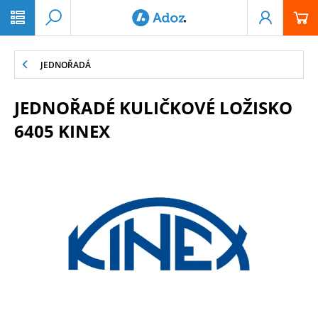
PŘESKOČIT NAVIGACI
JEDNOŘADÁ
JEDNOŘADÉ KULIČKOVÉ LOŽISKO
6405 KINEX