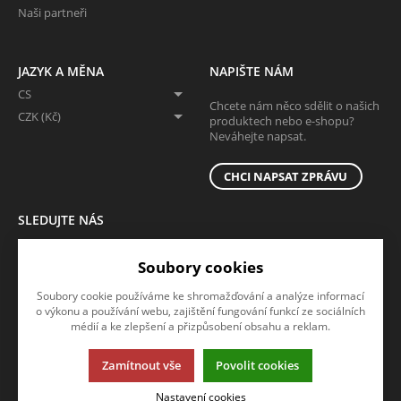
Naši partneři
JAZYK A MĚNA
NAPIŠTE NÁM
CS
Chcete nám něco sdělit o našich
CZK (Kč)
produktech nebo e-shopu?
Neváhejte napsat.
CHCI NAPSAT ZPRÁVU
SLEDUJTE NÁS
Sledujte nás na všech sociálních sítích, ať Vám nic neunikne!
Soubory cookies
Soubory cookie používáme ke shromažďování a analýze informací
o výkonu a používání webu, zajištění fungování funkcí ze sociálních
médií a ke zlepšení a přizpůsobení obsahu a reklam.
Zamítnout vše
Povolit cookies
Tato stránka používá soubory cookies. Klikněte pro více informací.
Nastavení cookies