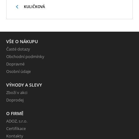
KULIČKOVÁ
VŠE O NÁKUPU
Časté dotazy
Obchodní podmínky
Dopravné
Osobní údaje
VÝHODY A SLEVY
Zboží v akci
Doprodej
O FIRMĚ
ADOZ, s.r.o.
Certifikace
Kontakty