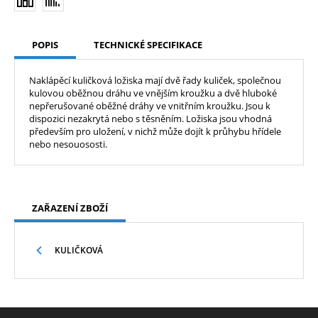
POPIS
TECHNICKÉ SPECIFIKACE
Naklápěcí kuličková ložiska mají dvě řady kuliček, společnou
kulovou oběžnou dráhu ve vnějším kroužku a dvě hluboké
nepřerušované oběžné dráhy ve vnitřním kroužku. Jsou k
dispozici nezakrytá nebo s těsněním. Ložiska jsou vhodná
především pro uložení, v nichž může dojít k průhybu hřídele
nebo nesouososti.
ZAŘAZENÍ ZBOŽÍ
KULIČKOVÁ