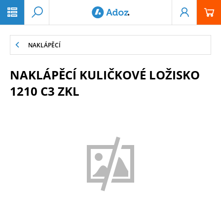
PŘESKOČIT NAVIGACI
NAKLÁPĚCÍ
NAKLÁPĚCÍ KULIČKOVÉ LOŽISKO
1210 C3 ZKL