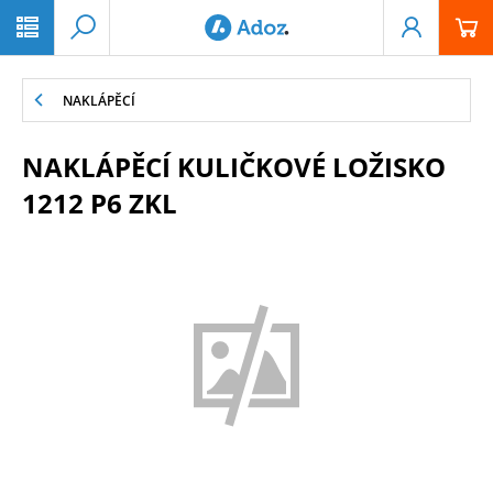
PŘESKOČIT NAVIGACI
NAKLÁPĚCÍ
NAKLÁPĚCÍ KULIČKOVÉ LOŽISKO
1212 P6 ZKL