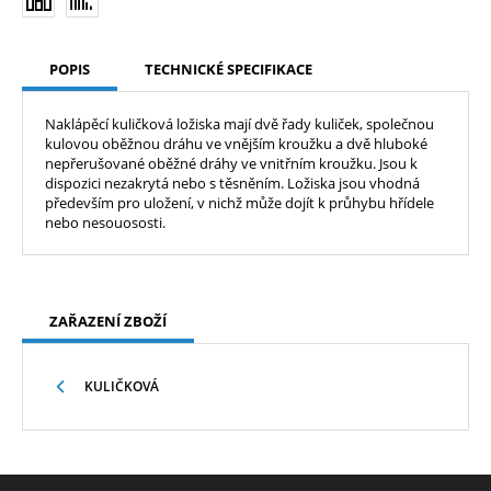
POPIS
TECHNICKÉ SPECIFIKACE
Naklápěcí kuličková ložiska mají dvě řady kuliček, společnou
kulovou oběžnou dráhu ve vnějším kroužku a dvě hluboké
nepřerušované oběžné dráhy ve vnitřním kroužku. Jsou k
dispozici nezakrytá nebo s těsněním. Ložiska jsou vhodná
především pro uložení, v nichž může dojít k průhybu hřídele
nebo nesouososti.
ZAŘAZENÍ ZBOŽÍ
KULIČKOVÁ