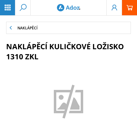
PŘESKOČIT NAVIGACI
NAKLÁPĚCÍ
NAKLÁPĚCÍ KULIČKOVÉ LOŽISKO
1310 ZKL