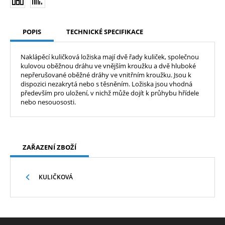
POPIS
TECHNICKÉ SPECIFIKACE
Naklápěcí kuličková ložiska mají dvě řady kuliček, společnou
kulovou oběžnou dráhu ve vnějším kroužku a dvě hluboké
nepřerušované oběžné dráhy ve vnitřním kroužku. Jsou k
dispozici nezakrytá nebo s těsněním. Ložiska jsou vhodná
především pro uložení, v nichž může dojít k průhybu hřídele
nebo nesouososti.
ZAŘAZENÍ ZBOŽÍ
KULIČKOVÁ