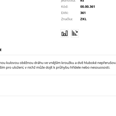
Jednotka:
ks
Kód:
00.00.361
EAN:
361
Značka:
ZKL
E
lečnou kulovou oběžnou dráhu ve vnějším kroužku a dvě hluboké nepřerušova
ím pro uložení, v nichž může dojít k průhybu hřídele nebo nesouososti.