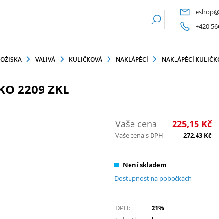
eshop@
+420 56
LOŽISKA
VALIVÁ
KULIČKOVÁ
NAKLÁPĚCÍ
NAKLÁPĚCÍ KULIČKO
KO 2209 ZKL
Vaše cena
225,15
Kč
Vaše cena s DPH
272,43
Kč
Není skladem
Dostupnost na pobočkách
DPH:
21%