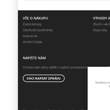
VŠE O NÁKUPU
VÝHODY A
Časté dotazy
Zboží v akci
Obchodní podmínky
Doprodej
Dopravné
Osobní údaje
NAPIŠTE NÁM
Chcete nám něco sdělit o našich produktech nebo e-shopu?
CHCI NAPSAT ZPRÁVU
Soubory co