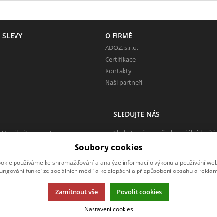
 SLEVY
O FIRMĚ
ADOZ, s.r.o.
Certifikace
Kontakty
Naši partneři
SLEDUJTE NÁS
 Neváhejte napsat.
Sledujte nás na všech sociálních sítí
Soubory cookies
okie používáme ke shromažďování a analýze informací o výkonu a používání webu
fungování funkcí ze sociálních médií a ke zlepšení a přizpůsobení obsahu a reklam
Zamítnout vše
Povolit cookies
Nastavení cookies