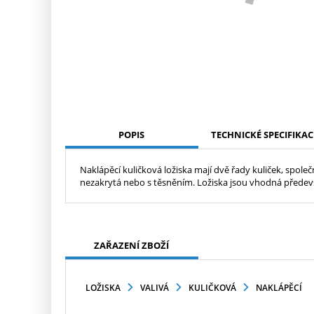
POPIS
TECHNICKÉ SPECIFIKAC
Naklápěcí kuličková ložiska mají dvě řady kuliček, spo
nezakrytá nebo s těsněním. Ložiska jsou vhodná předevš
ZAŘAZENÍ ZBOŽÍ
LOŽISKA
VALIVÁ
KULIČKOVÁ
NAKLÁPĚCÍ