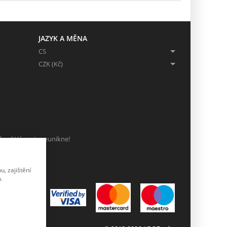
JAZYK A MĚNA
CS
CZK (Kč)
ch, ať Vám nic neunikne!
, zajištění
.