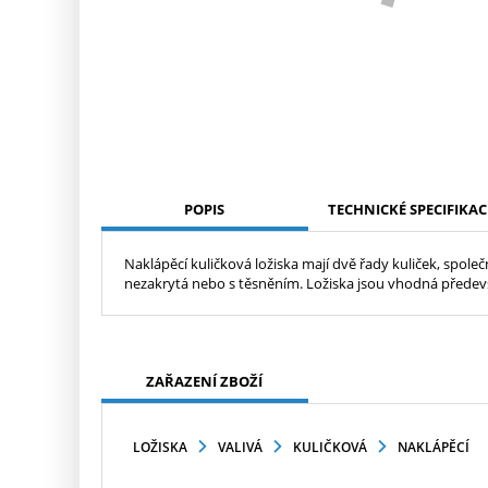
POPIS
TECHNICKÉ SPECIFIKAC
Naklápěcí kuličková ložiska mají dvě řady kuliček, spo
nezakrytá nebo s těsněním. Ložiska jsou vhodná předevš
ZAŘAZENÍ ZBOŽÍ
LOŽISKA
VALIVÁ
KULIČKOVÁ
NAKLÁPĚCÍ