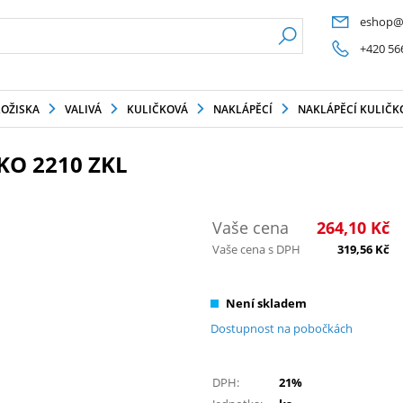
eshop@
+420 56
LOŽISKA
VALIVÁ
KULIČKOVÁ
NAKLÁPĚCÍ
NAKLÁPĚCÍ KULIČKO
KO 2210 ZKL
Vaše cena
264,10
Kč
Vaše cena s DPH
319,56
Kč
Není skladem
Dostupnost na pobočkách
DPH:
21%