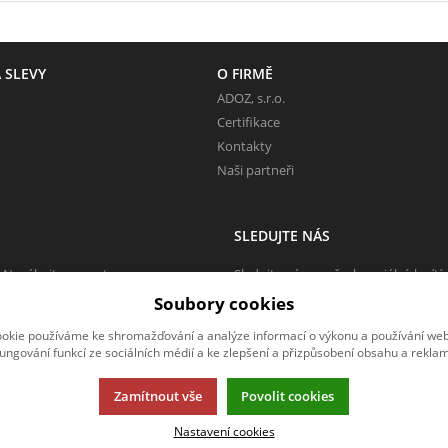
 SLEVY
O FIRMĚ
ADOZ, s.r.o.
Certifikace
Kontakty
Naši partneři
SLEDUJTE NÁS
 Neváhejte napsat.
Sledujte nás na všech sociálních sítí
Soubory cookies
okie používáme ke shromažďování a analýze informací o výkonu a používání webu
fungování funkcí ze sociálních médií a ke zlepšení a přizpůsobení obsahu a reklam
Zamítnout vše
Povolit cookies
Nastavení cookies