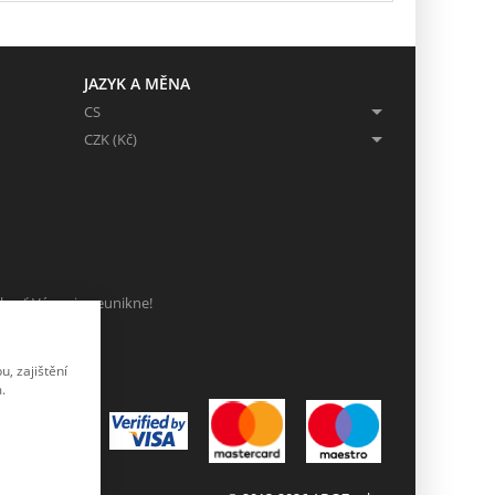
JAZYK A MĚNA
CS
CZK (Kč)
ch, ať Vám nic neunikne!
, zajištění
.