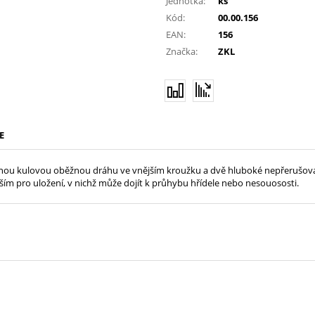
Jednotka:
ks
Kód:
00.00.156
EAN:
156
Značka:
ZKL
E
lečnou kulovou oběžnou dráhu ve vnějším kroužku a dvě hluboké nepřerušova
ím pro uložení, v nichž může dojít k průhybu hřídele nebo nesouososti.