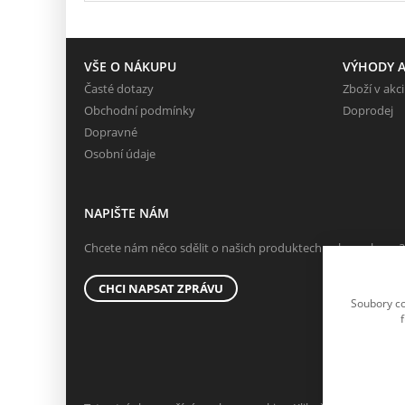
VŠE O NÁKUPU
VÝHODY A
Časté dotazy
Zboží v akci
Obchodní podmínky
Doprodej
Dopravné
Osobní údaje
NAPIŠTE NÁM
Chcete nám něco sdělit o našich produktech nebo e-shopu?
CHCI NAPSAT ZPRÁVU
Soubory co