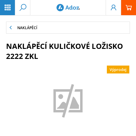
PŘESKOČIT NAVIGACI
NAKLÁPĚCÍ
NAKLÁPĚCÍ KULIČKOVÉ LOŽISKO
2222 ZKL
Výprodej