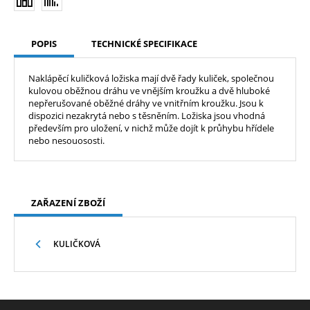
POPIS
TECHNICKÉ SPECIFIKACE
Naklápěcí kuličková ložiska mají dvě řady kuliček, společnou
kulovou oběžnou dráhu ve vnějším kroužku a dvě hluboké
nepřerušované oběžné dráhy ve vnitřním kroužku. Jsou k
dispozici nezakrytá nebo s těsněním. Ložiska jsou vhodná
především pro uložení, v nichž může dojít k průhybu hřídele
nebo nesouososti.
ZAŘAZENÍ ZBOŽÍ
KULIČKOVÁ