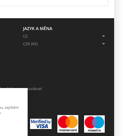
JAZYK A MĚNA
CS
CZK (Kč)
ch, ať Vám nic neunikne!
, zajištění
.