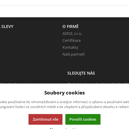
 SLEVY
O FIRMĚ
ADOZ, s.r.o.
Certifikace
Kontakty
Naši partneři
SLEDUJTE NÁS
 Neváhejte napsat.
Sledujte nás na všech sociálních sítí
Soubory cookies
okie používáme ke shromažďování a analýze informací o výkonu a používání webu
fungování funkcí ze sociálních médií a ke zlepšení a přizpůsobení obsahu a reklam
Zamítnout vše
Povolit cookies