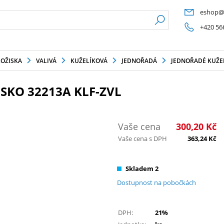
eshop@
+420 56
LOŽISKA
VALIVÁ
KUŽELÍKOVÁ
JEDNOŘADÁ
JEDNOŘADÉ KUŽEL
SKO 32213A KLF-ZVL
Vaše cena
300,20
Kč
Vaše cena s DPH
363,24
Kč
Skladem 2
Dostupnost na pobočkách
DPH:
21%