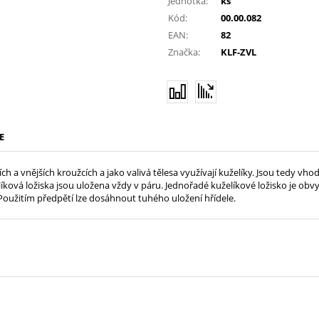
Jednotka:
ks
Kód:
00.00.082
EAN:
82
Značka:
KLF-ZVL
E
ch a vnějších kroužcích a jako valivá tělesa využívají kuželíky. Jsou tedy v
elíková ložiska jsou uložena vždy v páru. Jednořadé kuželíkové ložisko je o
Použitím předpětí lze dosáhnout tuhého uložení hřídele.