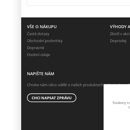
VŠE O NÁKUPU
VÝHODY A
Časté dotazy
Zboží v akci
Obchodní podmínky
Doprodej
Dopravné
Osobní údaje
NAPIŠTE NÁM
Chcete nám něco sdělit o našich produktech nebo e-shopu?
CHCI NAPSAT ZPRÁVU
Soubory co