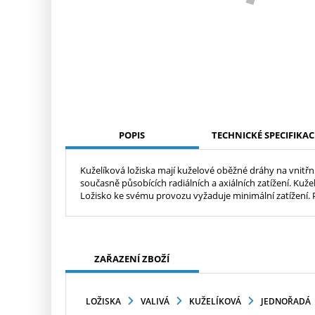
POPIS
TECHNICKÉ SPECIFIKAC
Kuželíková ložiska mají kuželové oběžné dráhy na vnitřní
současně působících radiálních a axiálních zatížení. Kuž
Ložisko ke svému provozu vyžaduje minimální zatížení. 
ZAŘAZENÍ ZBOŽÍ
LOŽISKA
VALIVÁ
KUŽELÍKOVÁ
JEDNOŘADÁ