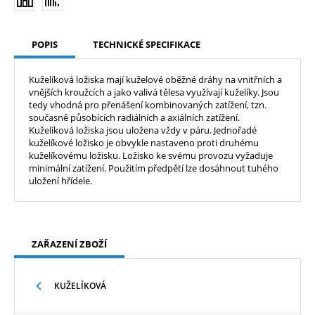
POPIS
TECHNICKÉ SPECIFIKACE
Kuželíková ložiska mají kuželové oběžné dráhy na vnitřních a
vnějších kroužcích a jako valivá tělesa využívají kuželíky. Jsou
tedy vhodná pro přenášení kombinovaných zatížení, tzn.
současně působících radiálních a axiálních zatížení.
Kuželíková ložiska jsou uložena vždy v páru. Jednořadé
kuželíkové ložisko je obvykle nastaveno proti druhému
kuželíkovému ložisku. Ložisko ke svému provozu vyžaduje
minimální zatížení. Použitím předpětí lze dosáhnout tuhého
uložení hřídele.
ZAŘAZENÍ ZBOŽÍ
KUŽELÍKOVÁ