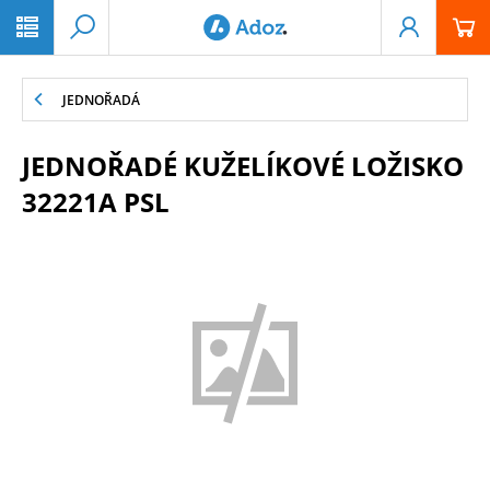
PŘESKOČIT NAVIGACI
JEDNOŘADÁ
JEDNOŘADÉ KUŽELÍKOVÉ LOŽISKO
32221A PSL