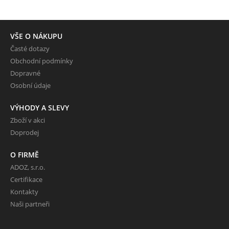
VŠE O NÁKUPU
Časté dotazy
Obchodní podmínky
Dopravné
Osobní údaje
VÝHODY A SLEVY
Zboží v akci
Doprodej
O FIRMĚ
ADOZ, s.r.o.
Certifikace
Kontakty
Naši partneři