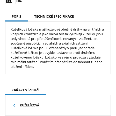
POPIS
TECHNICKÉ SPECIFIKACE
Kuželíková ložiska mají kuželové oběžné dráhy na vnitřních a
vnějších kroužcích a jako valivá tělesa využívají kuželíky. Jsou
tedy vhodná pro přenášení kombinovaných zatížení, tzn.
současně působících radiálních a axiálních zatížení.
Kuželíková ložiska jsou uložena vždy v páru. Jednořadé
kuželíkové ložisko je obvykle nastaveno proti druhému
kuželíkovému ložisku. Ložisko ke svému provozu vyžaduje
minimální zatížení. Použitím předpětí lze dosáhnout tuhého
uložení hřídele.
ZAŘAZENÍ ZBOŽÍ
KUŽELÍKOVÁ