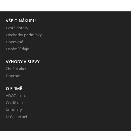
VŠE O NÁKUPU
Časté dotazy
Obchodní podmínky
Dopravné
Osobní údaje
VÝHODY A SLEVY
Zboží v akci
Doprodej
O FIRMĚ
ADOZ, s.r.o.
Certifikace
Kontakty
Naši partneři