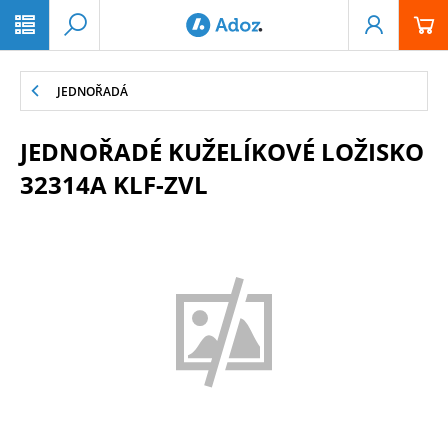
PŘESKOČIT NAVIGACI
JEDNOŘADÁ
JEDNOŘADÉ KUŽELÍKOVÉ LOŽISKO
32314A KLF-ZVL