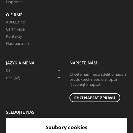
Doprodej
O FIRMĚ
ADOZ, s.r.o.
Certifikace
Kontakty
Naši partneři
JAZYK A MĚNA
NAPIŠTE NÁM
CS
Chcete nám něco sdělit o našich
CZK (Kč)
produktech nebo e-shopu?
Neváhejte napsat.
CHCI NAPSAT ZPRÁVU
SLEDUJTE NÁS
Sledujte nás na všech sociálních sítích, ať Vám nic neunikne!
Soubory cookies