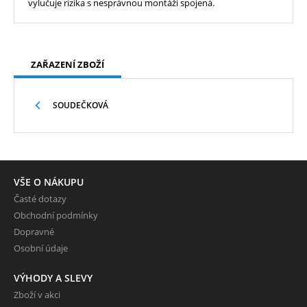
vylučuje rizika s nesprávnou montáží spojená.
ZAŘAZENÍ ZBOŽÍ
SOUDEČKOVÁ
VŠE O NÁKUPU
Časté dotazy
Obchodní podmínky
Dopravné
Osobní údaje
VÝHODY A SLEVY
Zboží v akci