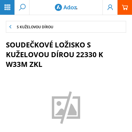
PŘESKOČIT NAVIGACI
S KUŽELOVOU DÍROU
SOUDEČKOVÉ LOŽISKO S
KUŽELOVOU DÍROU 22330 K
W33M ZKL