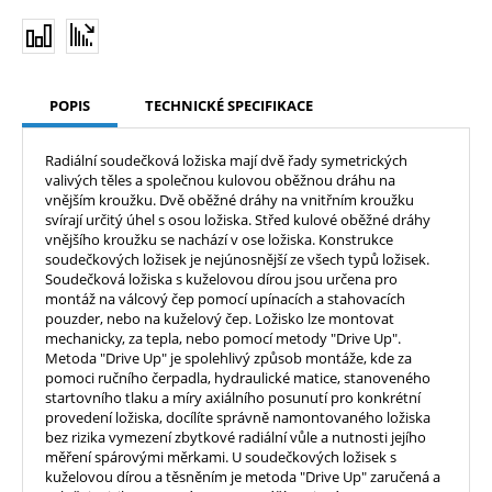
POPIS
TECHNICKÉ SPECIFIKACE
Radiální soudečková ložiska mají dvě řady symetrických
valivých těles a společnou kulovou oběžnou dráhu na
vnějším kroužku. Dvě oběžné dráhy na vnitřním kroužku
svírají určitý úhel s osou ložiska. Střed kulové oběžné dráhy
vnějšího kroužku se nachází v ose ložiska. Konstrukce
soudečkových ložisek je nejúnosnější ze všech typů ložisek.
Soudečková ložiska s kuželovou dírou jsou určena pro
montáž na válcový čep pomocí upínacích a stahovacích
pouzder, nebo na kuželový čep. Ložisko lze montovat
mechanicky, za tepla, nebo pomocí metody "Drive Up".
Metoda "Drive Up" je spolehlivý způsob montáže, kde za
pomoci ručního čerpadla, hydraulické matice, stanoveného
startovního tlaku a míry axiálního posunutí pro konkrétní
provedení ložiska, docílíte správně namontovaného ložiska
bez rizika vymezení zbytkové radiální vůle a nutnosti jejího
měření spárovými měrkami. U soudečkových ložisek s
kuželovou dírou a těsněním je metoda "Drive Up" zaručená a