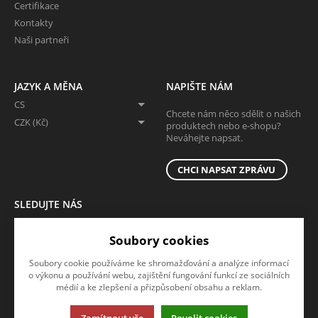
Certifikace
Kontakty
Naši partneři
JAZYK A MĚNA
NAPIŠTE NÁM
CS
Chcete nám něco sdělit o našich
CZK (Kč)
produktech nebo e-shopu?
Neváhejte napsat.
CHCI NAPSAT ZPRÁVU
SLEDUJTE NÁS
Sledujte nás na všech sociálních sítích, ať Vám nic neunikne!
Soubory cookies
Soubory cookie používáme ke shromažďování a analýze informací
o výkonu a používání webu, zajištění fungování funkcí ze sociálních
médií a ke zlepšení a přizpůsobení obsahu a reklam.