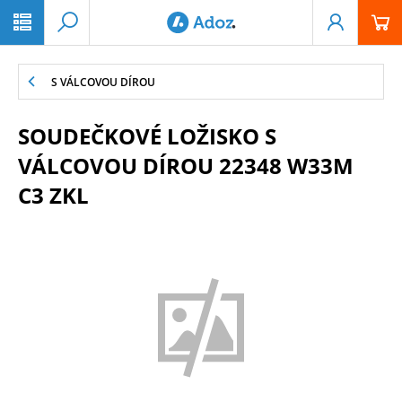
PŘESKOČIT NAVIGACI
S VÁLCOVOU DÍROU
SOUDEČKOVÉ LOŽISKO S
VÁLCOVOU DÍROU 22348 W33M
C3 ZKL