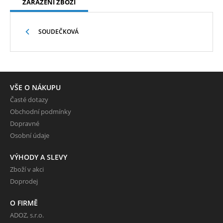
ZAŘAZENÍ ZBOŽÍ
SOUDEČKOVÁ
VŠE O NÁKUPU
Časté dotazy
Obchodní podmínky
Dopravné
Osobní údaje
VÝHODY A SLEVY
Zboží v akci
Doprodej
O FIRMĚ
ADOZ, s.r.o.