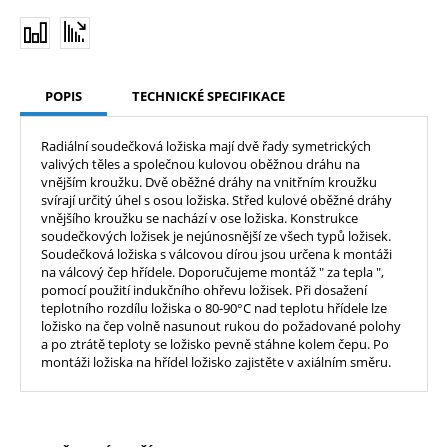
POPIS
TECHNICKÉ SPECIFIKACE
Radiální soudečková ložiska mají dvě řady symetrických
valivých těles a společnou kulovou oběžnou dráhu na
vnějším kroužku. Dvě oběžné dráhy na vnitřním kroužku
svírají určitý úhel s osou ložiska. Střed kulové oběžné dráhy
vnějšího kroužku se nachází v ose ložiska. Konstrukce
soudečkových ložisek je nejúnosnější ze všech typů ložisek.
Soudečková ložiska s válcovou dírou jsou určena k montáži
na válcový čep hřídele. Doporučujeme montáž " za tepla ",
pomocí použití indukčního ohřevu ložisek. Při dosažení
teplotního rozdílu ložiska o 80-90°C nad teplotu hřídele lze
ložisko na čep volně nasunout rukou do požadované polohy
a po ztrátě teploty se ložisko pevně stáhne kolem čepu. Po
montáži ložiska na hřídel ložisko zajistěte v axiálním směru.