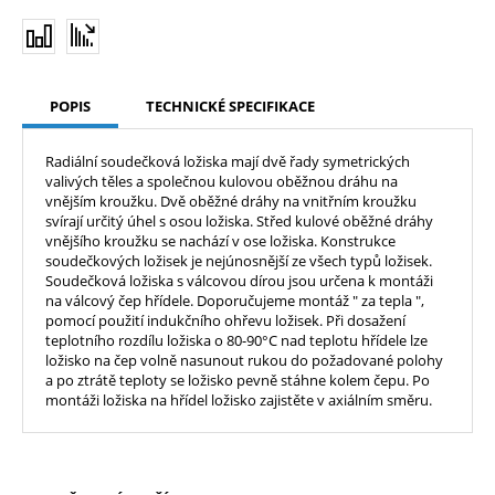
POPIS
TECHNICKÉ SPECIFIKACE
Radiální soudečková ložiska mají dvě řady symetrických
valivých těles a společnou kulovou oběžnou dráhu na
vnějším kroužku. Dvě oběžné dráhy na vnitřním kroužku
svírají určitý úhel s osou ložiska. Střed kulové oběžné dráhy
vnějšího kroužku se nachází v ose ložiska. Konstrukce
soudečkových ložisek je nejúnosnější ze všech typů ložisek.
Soudečková ložiska s válcovou dírou jsou určena k montáži
na válcový čep hřídele. Doporučujeme montáž " za tepla ",
pomocí použití indukčního ohřevu ložisek. Při dosažení
teplotního rozdílu ložiska o 80-90°C nad teplotu hřídele lze
ložisko na čep volně nasunout rukou do požadované polohy
a po ztrátě teploty se ložisko pevně stáhne kolem čepu. Po
montáži ložiska na hřídel ložisko zajistěte v axiálním směru.