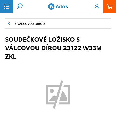
PŘESKOČIT NAVIGACI
S VÁLCOVOU DÍROU
SOUDEČKOVÉ LOŽISKO S
VÁLCOVOU DÍROU 23122 W33M
ZKL