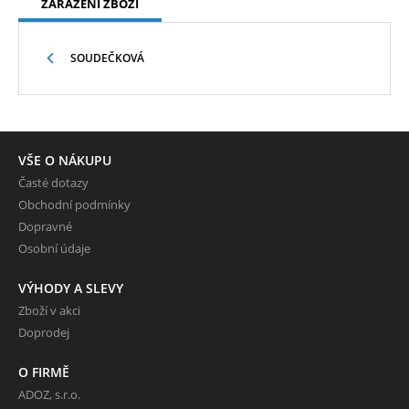
ZAŘAZENÍ ZBOŽÍ
SOUDEČKOVÁ
VŠE O NÁKUPU
Časté dotazy
Obchodní podmínky
Dopravné
Osobní údaje
VÝHODY A SLEVY
Zboží v akci
Doprodej
O FIRMĚ
ADOZ, s.r.o.