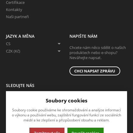
Certifikace
Kontakty
Naši partneři
JAZYK A MĚNA
NAPIŠTE NÁM
CS
Chcete nám něco sdělit o našich
CZK (Kč)
produktech nebo e-shopu?
Neváhejte napsat.
CHCI NAPSAT ZPRÁVU
SLEDUJTE NÁS
Sledujte nás na všech sociálních sítích, ať Vám nic neunikne!
Soubory cookies
Soubory cookie používáme ke shromažďování a analýze informací
o výkonu a používání webu, zajištění fungování funkcí ze sociálních
médií a ke zlepšení a přizpůsobení obsahu a reklam.