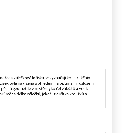
ednořadá válečková ložiska se vyznačují konstrukčními
ložisek byla navržena s ohledem na optimální rozložení
epšená geometrie v místě styku čel válečků a vodicí
 průměr a délka válečků, jakož i tloušťka kroužků a