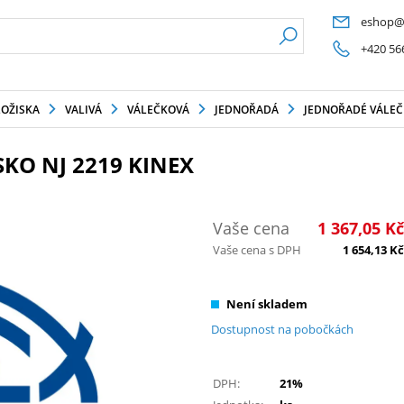
eshop@
+420 56
LOŽISKA
VALIVÁ
VÁLEČKOVÁ
JEDNOŘADÁ
JEDNOŘADÉ VÁLEČK
KO NJ 2219 KINEX
Vaše cena
1 367,05
Kč
Vaše cena s DPH
1 654,13
Kč
Není skladem
Dostupnost na pobočkách
DPH:
21%