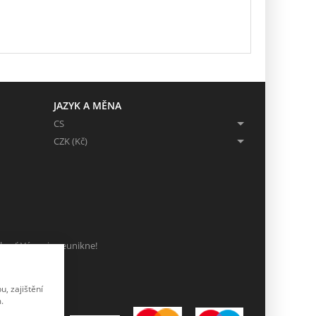
JAZYK A MĚNA
CS
CZK (Kč)
ch, ať Vám nic neunikne!
, zajištění
.