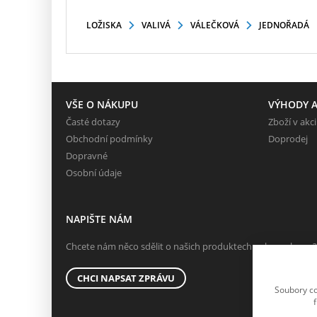
LOŽISKA
VALIVÁ
VÁLEČKOVÁ
JEDNOŘADÁ
VŠE O NÁKUPU
VÝHODY A
Časté dotazy
Zboží v akci
Obchodní podmínky
Doprodej
Dopravné
Osobní údaje
NAPIŠTE NÁM
Chcete nám něco sdělit o našich produktech nebo e-shopu?
CHCI NAPSAT ZPRÁVU
Soubory co