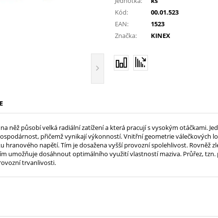
Jednotka:
ks
Kód:
00.01.523
EAN:
1523
Značka:
KINEX
E
na něž působí velká radiální zatížení a která pracují s vysokým otáčkami. J
í hospodárnost, přičemž vynikají výkonností. Vnitřní geometrie válečkových 
ku hranového napětí. Tím je dosažena vyšší provozní spolehlivost. Rovněž zl
, a tím umožňuje dosáhnout optimálního využití vlastností maziva. Průřez, tzn.
ovozní trvanlivosti.