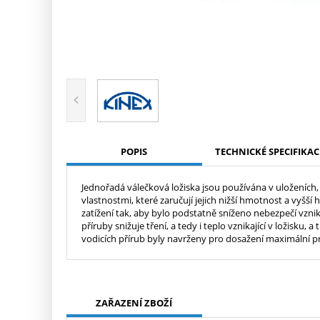
POPIS
TECHNICKÉ SPECIFIKAC
Jednořadá válečková ložiska jsou používána v uloženích, 
vlastnostmi, které zaručují jejich nižší hmotnost a vyšš
zatížení tak, aby bylo podstatně sníženo nebezpečí vzni
příruby snižuje tření, a tedy i teplo vznikající v ložisku
vodicích přírub byly navrženy pro dosažení maximální pr
ZAŘAZENÍ ZBOŽÍ