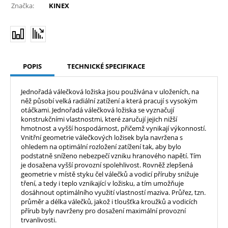
Značka:
KINEX
POPIS
TECHNICKÉ SPECIFIKACE
Jednořadá válečková ložiska jsou používána v uloženích, na
něž působí velká radiální zatížení a která pracují s vysokým
otáčkami. Jednořadá válečková ložiska se vyznačují
konstrukčními vlastnostmi, které zaručují jejich nižší
hmotnost a vyšší hospodárnost, přičemž vynikají výkonností.
Vnitřní geometrie válečkových ložisek byla navržena s
ohledem na optimální rozložení zatížení tak, aby bylo
podstatně sníženo nebezpečí vzniku hranového napětí. Tím
je dosažena vyšší provozní spolehlivost. Rovněž zlepšená
geometrie v místě styku čel válečků a vodicí příruby snižuje
tření, a tedy i teplo vznikající v ložisku, a tím umožňuje
dosáhnout optimálního využití vlastností maziva. Průřez, tzn.
průměr a délka válečků, jakož i tloušťka kroužků a vodicích
přírub byly navrženy pro dosažení maximální provozní
trvanlivosti.