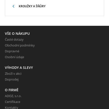
KROUŽKY A ŠŇŮRY
VŠE O NÁKUPU
Časté dotazy
Obchodní podmínky
Dopravné
Osobní údaje
VÝHODY A SLEVY
Zboží v akci
Doprodej
O FIRMĚ
ADOZ, s.r.o.
Certifikace
Kontakty