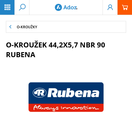
PŘESKOČIT NAVIGACI
O-KROUŽKY
O-KROUŽEK 44,2X5,7 NBR 90
RUBENA