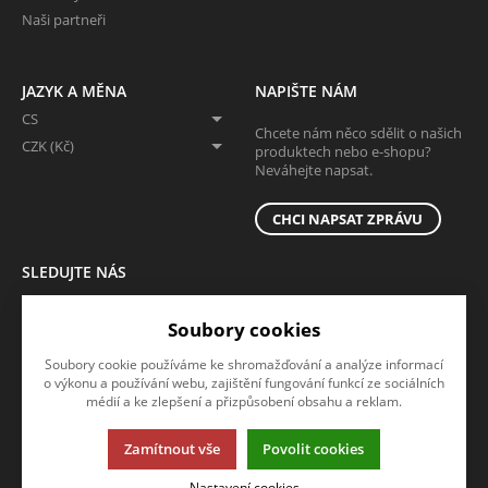
Naši partneři
JAZYK A MĚNA
NAPIŠTE NÁM
CS
Chcete nám něco sdělit o našich
CZK (Kč)
produktech nebo e-shopu?
Neváhejte napsat.
CHCI NAPSAT ZPRÁVU
SLEDUJTE NÁS
Sledujte nás na všech sociálních sítích, ať Vám nic neunikne!
Soubory cookies
Soubory cookie používáme ke shromažďování a analýze informací
o výkonu a používání webu, zajištění fungování funkcí ze sociálních
médií a ke zlepšení a přizpůsobení obsahu a reklam.
Zamítnout vše
Povolit cookies
Tato stránka používá soubory cookies. Klikněte pro více informací.
Nastavení cookies