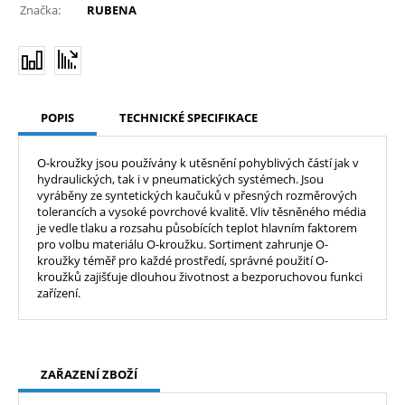
Značka:
RUBENA
POPIS
TECHNICKÉ SPECIFIKACE
O-kroužky jsou používány k utěsnění pohyblivých částí jak v
hydraulických, tak i v pneumatických systémech. Jsou
vyráběny ze syntetických kaučuků v přesných rozměrových
tolerancích a vysoké povrchové kvalitě. Vliv těsněného média
je vedle tlaku a rozsahu působících teplot hlavním faktorem
pro volbu materiálu O-kroužku. Sortiment zahrunje O-
kroužky téměř pro každé prostředí, správné použití O-
kroužků zajišťuje dlouhou životnost a bezporuchovou funkci
zařízení.
ZAŘAZENÍ ZBOŽÍ