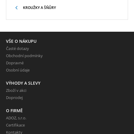
KROUŽKY A ŠŇŮRY
VŠE O NÁKUPU
Časté dotazy
Obchodní podmínky
Dopravné
Osobní údaje
VÝHODY A SLEVY
Zboží v akci
Doprodej
O FIRMĚ
ADOZ, s.r.o.
Certifikace
Kontakty