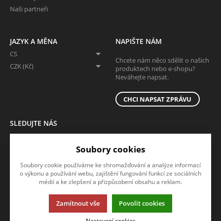
Naši partneři
JAZYK A MĚNA
NAPIŠTE NÁM
CS
Chcete nám něco sdělit o našich
CZK (Kč)
produktech nebo e-shopu?
Neváhejte napsat.
CHCI NAPSAT ZPRÁVU
SLEDUJTE NÁS
Sledujte nás na všech sociálních sítích, ať Vám nic neunikne!
Soubory cookies
Soubory cookie používáme ke shromažďování a analýze informací
o výkonu a používání webu, zajištění fungování funkcí ze sociálních
médií a ke zlepšení a přizpůsobení obsahu a reklam.
Zamítnout vše
Povolit cookies
Tato stránka používá soubory cookies. Klikněte pro více informací.
Nastavení cookies