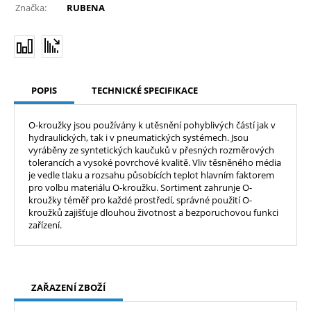
Značka:
RUBENA
POPIS
TECHNICKÉ SPECIFIKACE
O-kroužky jsou používány k utěsnění pohyblivých částí jak v
hydraulických, tak i v pneumatických systémech. Jsou
vyráběny ze syntetických kaučuků v přesných rozměrových
tolerancích a vysoké povrchové kvalitě. Vliv těsněného média
je vedle tlaku a rozsahu působících teplot hlavním faktorem
pro volbu materiálu O-kroužku. Sortiment zahrunje O-
kroužky téměř pro každé prostředí, správné použití O-
kroužků zajišťuje dlouhou životnost a bezporuchovou funkci
zařízení.
ZAŘAZENÍ ZBOŽÍ