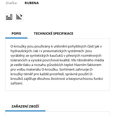
Značka:
RUBENA
POPIS
TECHNICKÉ SPECIFIKACE
O-kroužky jsou používány k utěsnění pohyblivých částí jak v
hydraulických, tak i v pneumatických systémech. Jsou
vyráběny ze syntetických kaučuků v přesných rozměrových
tolerancích a vysoké povrchové kvalitě. Vliv těsněného média
je vedle tlaku a rozsahu působících teplot hlavním faktorem
pro volbu materiálu O-kroužku. Sortiment zahrunje O-
kroužky téměř pro každé prostředí, správné použití O-
kroužků zajišťuje dlouhou životnost a bezporuchovou funkci
zařízení.
ZAŘAZENÍ ZBOŽÍ