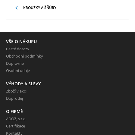
KROUŽKY A ŠŇŮRY
VŠE O NÁKUPU
Časté dotazy
Obchodní podmínky
Dopravné
Osobní údaje
VÝHODY A SLEVY
Zboží v akci
Doprodej
O FIRMĚ
ADOZ, s.r.o.
Certifikace
Kontakty