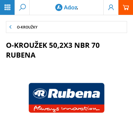
PŘESKOČIT NAVIGACI
O-KROUŽKY
O-KROUŽEK 50,2X3 NBR 70
RUBENA