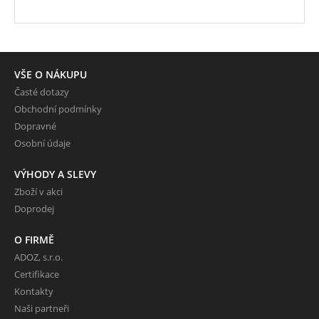
VŠE O NÁKUPU
Časté dotazy
Obchodní podmínky
Dopravné
Osobní údaje
VÝHODY A SLEVY
Zboží v akci
Doprodej
O FIRMĚ
ADOZ, s.r.o.
Certifikace
Kontakty
Naši partneři