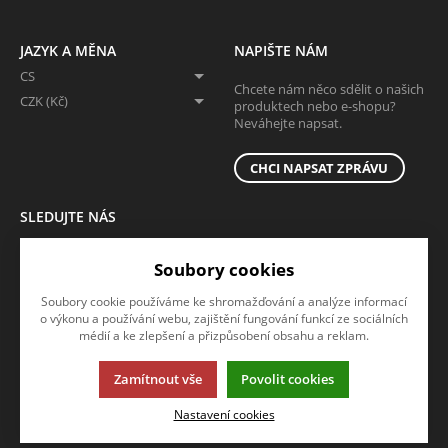
JAZYK A MĚNA
NAPIŠTE NÁM
CS
Chcete nám něco sdělit o našich
CZK (Kč)
produktech nebo e-shopu?
Neváhejte napsat.
CHCI NAPSAT ZPRÁVU
SLEDUJTE NÁS
Sledujte nás na všech sociálních sítích, ať Vám nic neunikne!
Soubory cookies
Soubory cookie používáme ke shromažďování a analýze informací
o výkonu a používání webu, zajištění fungování funkcí ze sociálních
médií a ke zlepšení a přizpůsobení obsahu a reklam.
Zamítnout vše
Povolit cookies
Tato stránka používá soubory cookies. Klikněte pro více informací.
Nastavení cookies
© 2013-2026 ADOZ eshop