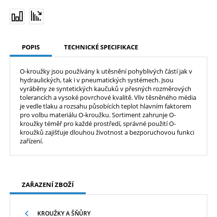
POPIS
TECHNICKÉ SPECIFIKACE
O-kroužky jsou používány k utěsnění pohyblivých částí jak v
hydraulických, tak i v pneumatických systémech. Jsou
vyráběny ze syntetických kaučuků v přesných rozměrových
tolerancích a vysoké povrchové kvalitě. Vliv těsněného média
je vedle tlaku a rozsahu působících teplot hlavním faktorem
pro volbu materiálu O-kroužku. Sortiment zahrunje O-
kroužky téměř pro každé prostředí, správné použití O-
kroužků zajišťuje dlouhou životnost a bezporuchovou funkci
zařízení.
ZAŘAZENÍ ZBOŽÍ
KROUŽKY A ŠŇŮRY