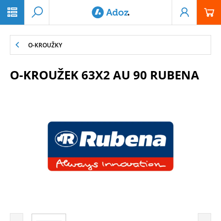
PŘESKOČIT NAVIGACI
O-KROUŽKY
O-KROUŽEK 63X2 AU 90 RUBENA