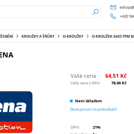
eshop@
+420 56
TĚSNĚNÍ
KROUŽKY A ŠŇŮRY
O-KROUŽKY
O-KROUŽEK 64X5 FPM 8
BENA
Vaše cena
64,51
Kč
Vaše cena s DPH
78,06
Kč
Není skladem
Dostupnost na pobočkách
DPH:
21%