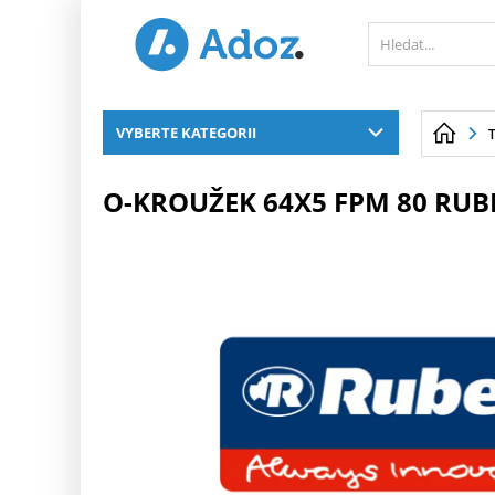
PŘESKOČIT NAVIGACI
VYBERTE KATEGORII
O-KROUŽEK 64X5 FPM 80 RU