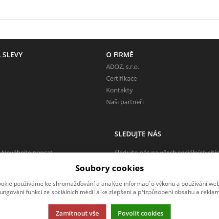
 SLEVY
O FIRMĚ
ADOZ, s.r.o.
Certifikace
Kontakty
Naši partneři
SLEDUJTE NÁS
 Neváhejte napsat.
Sledujte nás na všech sociálních sítí
Soubory cookies
okie používáme ke shromažďování a analýze informací o výkonu a používání webu
fungování funkcí ze sociálních médií a ke zlepšení a přizpůsobení obsahu a reklam
Zamítnout vše
Povolit cookies