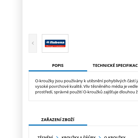
POPIS
TECHNICKÉ SPECIFIKAC
O-kroužky jsou používány k utěsnění pohyblivých částí 
vysoké povrchové kvalitě. Vliv těsněného média je vedl
prostředí, správné použití O-kroužků zajišťuje dlouhou 
ZAŘAZENÍ ZBOŽÍ
TĚSNĚNÍ
KROUŽKY A ŠŇŮRY
O-KROUŽKY