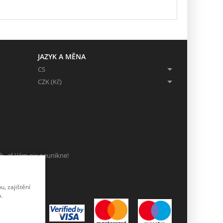
JAZYK A MĚNA
CS
CZK (Kč)
ch, ať Vám nic neunikne!
, zajištění
.