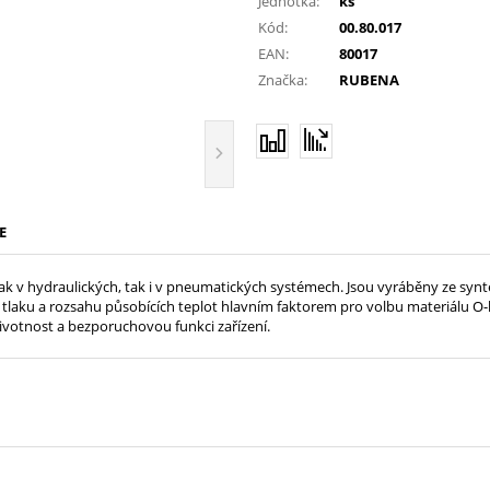
Jednotka:
ks
Kód:
00.80.017
EAN:
80017
Značka:
RUBENA
E
jak v hydraulických, tak i v pneumatických systémech. Jsou vyráběny ze syn
e tlaku a rozsahu působících teplot hlavním faktorem pro volbu materiálu 
životnost a bezporuchovou funkci zařízení.