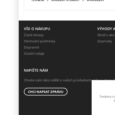
VŠE O NÁKUPU
VÝHODY A
Časté dotazy
Zboží v akci
Obchodní podmínky
Doprodej
Dopravné
Osobní údaje
NAPIŠTE NÁM
Chcete nám něco sdělit o našich produktech nebo e-shopu?
CHCI NAPSAT ZPRÁVU
Soubory co