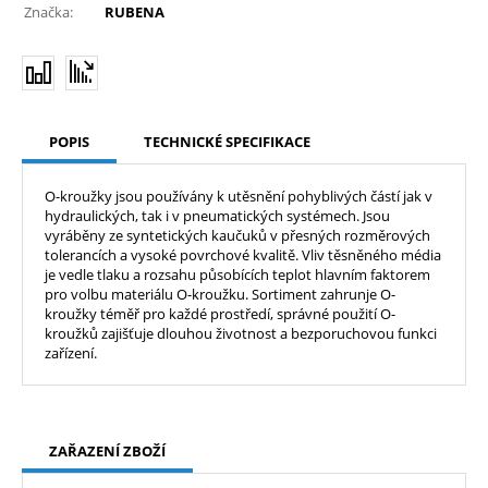
Značka:
RUBENA
POPIS
TECHNICKÉ SPECIFIKACE
O-kroužky jsou používány k utěsnění pohyblivých částí jak v
hydraulických, tak i v pneumatických systémech. Jsou
vyráběny ze syntetických kaučuků v přesných rozměrových
tolerancích a vysoké povrchové kvalitě. Vliv těsněného média
je vedle tlaku a rozsahu působících teplot hlavním faktorem
pro volbu materiálu O-kroužku. Sortiment zahrunje O-
kroužky téměř pro každé prostředí, správné použití O-
kroužků zajišťuje dlouhou životnost a bezporuchovou funkci
zařízení.
ZAŘAZENÍ ZBOŽÍ