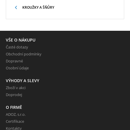
KROUŽKY A ŠŇŮRY
VŠE O NÁKUPU
Časté dotazy
Obchodní podmínky
Dopravné
Osobní údaje
VÝHODY A SLEVY
Zboží v akci
Doprodej
O FIRMĚ
ADOZ, s.r.o.
Certifikace
Kontakty