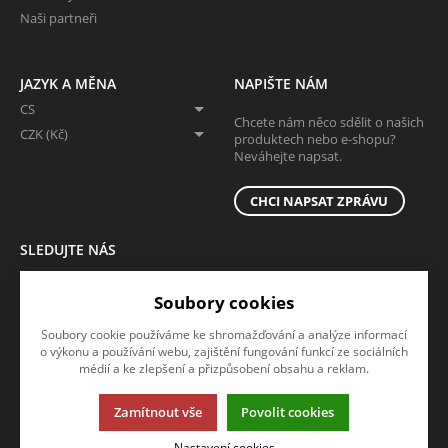
Naši partneři
JAZYK A MĚNA
NAPIŠTE NÁM
CS
Chcete nám něco sdělit o našich
CZK (Kč)
produktech nebo e-shopu?
Neváhejte napsat.
CHCI NAPSAT ZPRÁVU
SLEDUJTE NÁS
Sledujte nás na všech sociálních sítích, ať Vám nic neunikne!
Soubory cookies
Soubory cookie používáme ke shromažďování a analýze informací
o výkonu a používání webu, zajištění fungování funkcí ze sociálních
médií a ke zlepšení a přizpůsobení obsahu a reklam.
Zamítnout vše
Povolit cookies
Tato stránka používá soubory cookies. Klikněte pro více informací.
Nastavení cookies