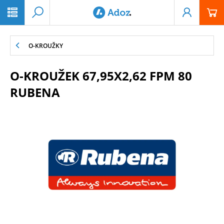
PŘESKOČIT NAVIGACI
O-KROUŽKY
O-KROUŽEK 67,95X2,62 FPM 80
RUBENA