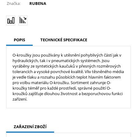
Značka:
RUBENA
POPIS
TECHNICKÉ SPECIFIKACE
O-kroužky jsou používány k utěsnění pohyblivých částí jak v
hydraulických, tak i v pneumatických systémech. Jsou
vyráběny ze syntetických kaučuků v přesných rozměrových
tolerancích a vysoké povrchové kvalitě. Vliv těsněného média
je vedle tlaku a rozsahu působících teplot hlavním faktorem
pro volbu materiálu O-kroužku. Sortiment zahrunje O-
kroužky téměř pro každé prostředí, správné použití O-
kroužků zajišťuje dlouhou životnost a bezporuchovou funkci
zařízení.
ZAŘAZENÍ ZBOŽÍ