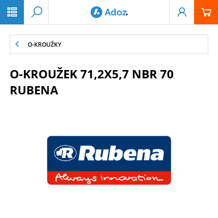
PŘESKOČIT NAVIGACI
O-KROUŽKY
O-KROUŽEK 71,2X5,7 NBR 70
RUBENA