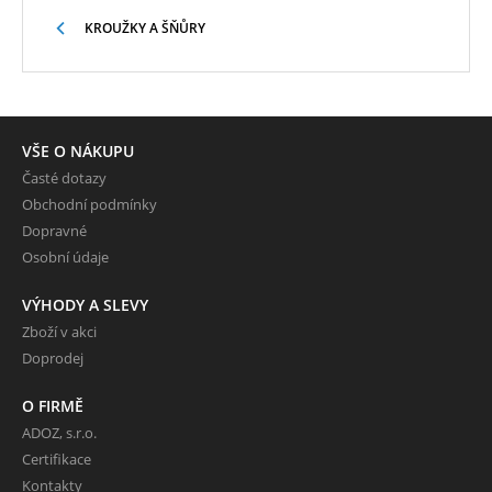
KROUŽKY A ŠŇŮRY
VŠE O NÁKUPU
Časté dotazy
Obchodní podmínky
Dopravné
Osobní údaje
VÝHODY A SLEVY
Zboží v akci
Doprodej
O FIRMĚ
ADOZ, s.r.o.
Certifikace
Kontakty