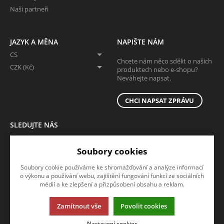
Naši partneři
JAZYK A MĚNA
NAPIŠTE NÁM
CS
Chcete nám něco sdělit o našich
CZK (Kč)
produktech nebo e-shopu?
Neváhejte napsat.
CHCI NAPSAT ZPRÁVU
SLEDUJTE NÁS
Sledujte nás na všech sociálních sítích, ať Vám nic neunikne!
Soubory cookies
Soubory cookie používáme ke shromažďování a analýze informací
o výkonu a používání webu, zajištění fungování funkcí ze sociálních
médií a ke zlepšení a přizpůsobení obsahu a reklam.
Zamítnout vše
Povolit cookies
Tato stránka používá soubory cookies. Klikněte pro více informací.
Nastavení cookies