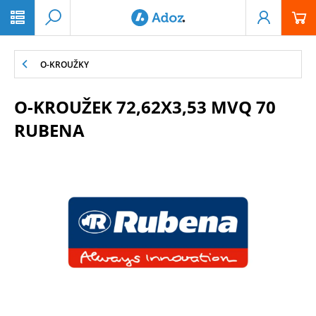
PŘESKOČIT NAVIGACI
O-KROUŽKY
O-KROUŽEK 72,62X3,53 MVQ 70
RUBENA