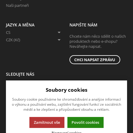
Naši partneři
JAZYK A MĚNA
NAPIŠTE NÁM
CS
Chcete nám něco sdělit o našich
CZK (Kč)
produktech nebo e-shopu?
Neváhejte napsat.
CHCI NAPSAT ZPRÁVU
SLEDUJTE NÁS
Sledujte nás na všech sociálních sítích, ať Vám nic neunikne!
Soubory cookies
Soubory cookie používáme ke shromažďování a analýze informací
o výkonu a používání webu, zajištění fungování funkcí ze sociálních
médií a ke zlepšení a přizpůsobení obsahu a reklam.
Zamítnout vše
Povolit cookies
Tato stránka používá soubory cookies. Klikněte pro více informací.
Nastavení cookies