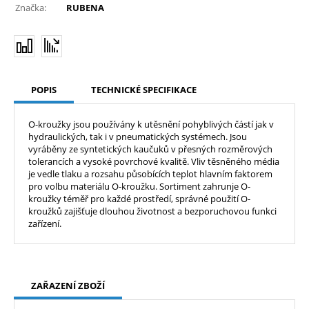
Značka:
RUBENA
POPIS
TECHNICKÉ SPECIFIKACE
O-kroužky jsou používány k utěsnění pohyblivých částí jak v
hydraulických, tak i v pneumatických systémech. Jsou
vyráběny ze syntetických kaučuků v přesných rozměrových
tolerancích a vysoké povrchové kvalitě. Vliv těsněného média
je vedle tlaku a rozsahu působících teplot hlavním faktorem
pro volbu materiálu O-kroužku. Sortiment zahrunje O-
kroužky téměř pro každé prostředí, správné použití O-
kroužků zajišťuje dlouhou životnost a bezporuchovou funkci
zařízení.
ZAŘAZENÍ ZBOŽÍ