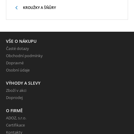
KROUŽKY A ŠŇŮRY
VŠE O NÁKUPU
Časté dotazy
Obchodní podmínky
Dopravné
Osobní údaje
VÝHODY A SLEVY
Zboží v akci
Doprodej
O FIRMĚ
ADOZ, s.r.o.
Certifikace
Kontakty