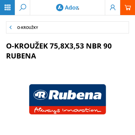
PŘESKOČIT NAVIGACI
O-KROUŽKY
O-KROUŽEK 75,8X3,53 NBR 90
RUBENA