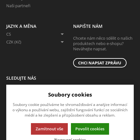
Naši partneři
JAZYK A MĚNA
NAPIŠTE NÁM
CS
Chcete nám něco sdělit o našich
CZK (Kč)
produktech nebo e-shopu?
Neváhejte napsat.
CHCI NAPSAT ZPRÁVU
SLEDUJTE NÁS
Sledujte nás na všech sociálních sítích, ať Vám nic neunikne!
Soubory cookies
Soubory cookie používáme ke shromažďování a analýze informací
o výkonu a používání webu, zajištění fungování funkcí ze sociálních
médií a ke zlepšení a přizpůsobení obsahu a reklam.
Zamítnout vše
Povolit cookies
Tato stránka používá soubory cookies. Klikněte pro více informací.
Nastavení cookies