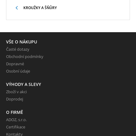
KROUŽKY A ŠŇŮRY
VŠE O NÁKUPU
Časté dotazy
Obchodní podmínky
Dopravné
Osobní údaje
VÝHODY A SLEVY
Zboží v akci
Doprodej
O FIRMĚ
ADOZ, s.r.o.
Certifikace
Kontakty