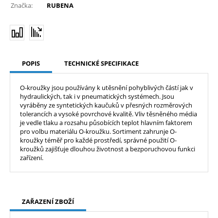
Značka:
RUBENA
POPIS
TECHNICKÉ SPECIFIKACE
O-kroužky jsou používány k utěsnění pohyblivých částí jak v
hydraulických, tak i v pneumatických systémech. Jsou
vyráběny ze syntetických kaučuků v přesných rozměrových
tolerancích a vysoké povrchové kvalitě. Vliv těsněného média
je vedle tlaku a rozsahu působících teplot hlavním faktorem
pro volbu materiálu O-kroužku. Sortiment zahrunje O-
kroužky téměř pro každé prostředí, správné použití O-
kroužků zajišťuje dlouhou životnost a bezporuchovou funkci
zařízení.
ZAŘAZENÍ ZBOŽÍ