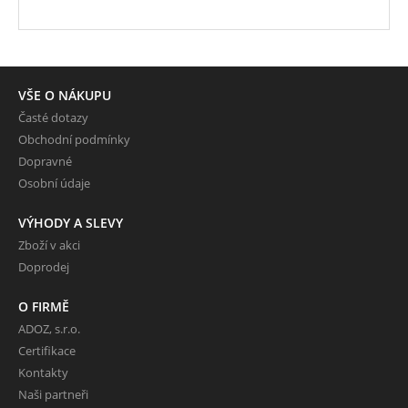
VŠE O NÁKUPU
Časté dotazy
Obchodní podmínky
Dopravné
Osobní údaje
VÝHODY A SLEVY
Zboží v akci
Doprodej
O FIRMĚ
ADOZ, s.r.o.
Certifikace
Kontakty
Naši partneři