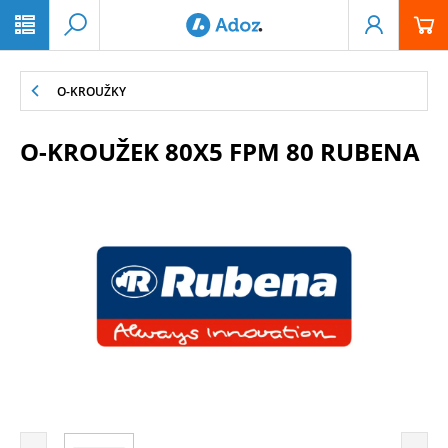
PŘESKOČIT NAVIGACI
O-KROUŽKY
O-KROUŽEK 80X5 FPM 80 RUBENA