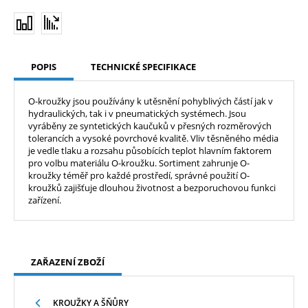
POPIS
TECHNICKÉ SPECIFIKACE
O-kroužky jsou používány k utěsnění pohyblivých částí jak v
hydraulických, tak i v pneumatických systémech. Jsou
vyráběny ze syntetických kaučuků v přesných rozměrových
tolerancích a vysoké povrchové kvalitě. Vliv těsněného média
je vedle tlaku a rozsahu působících teplot hlavním faktorem
pro volbu materiálu O-kroužku. Sortiment zahrunje O-
kroužky téměř pro každé prostředí, správné použití O-
kroužků zajišťuje dlouhou životnost a bezporuchovou funkci
zařízení.
ZAŘAZENÍ ZBOŽÍ
KROUŽKY A ŠŇŮRY