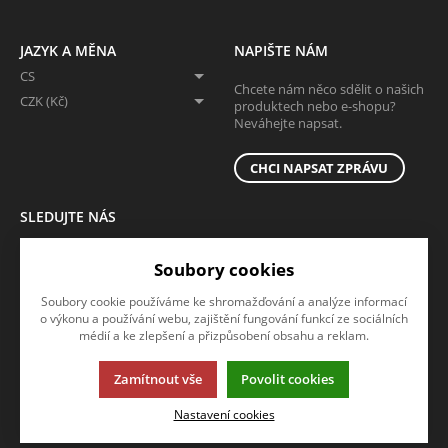
JAZYK A MĚNA
NAPIŠTE NÁM
CS
Chcete nám něco sdělit o našich
CZK (Kč)
produktech nebo e-shopu?
Neváhejte napsat.
CHCI NAPSAT ZPRÁVU
SLEDUJTE NÁS
Sledujte nás na všech sociálních sítích, ať Vám nic neunikne!
Soubory cookies
Soubory cookie používáme ke shromažďování a analýze informací
o výkonu a používání webu, zajištění fungování funkcí ze sociálních
médií a ke zlepšení a přizpůsobení obsahu a reklam.
Zamítnout vše
Povolit cookies
Tato stránka používá soubory cookies. Klikněte pro více informací.
Nastavení cookies
© 2013-2026 ADOZ eshop