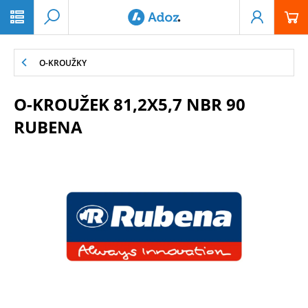
PŘESKOČIT NAVIGACI
O-KROUŽKY
O-KROUŽEK 81,2X5,7 NBR 90
RUBENA