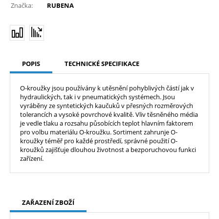
Značka:
RUBENA
POPIS
TECHNICKÉ SPECIFIKACE
O-kroužky jsou používány k utěsnění pohyblivých částí jak v
hydraulických, tak i v pneumatických systémech. Jsou
vyráběny ze syntetických kaučuků v přesných rozměrových
tolerancích a vysoké povrchové kvalitě. Vliv těsněného média
je vedle tlaku a rozsahu působících teplot hlavním faktorem
pro volbu materiálu O-kroužku. Sortiment zahrunje O-
kroužky téměř pro každé prostředí, správné použití O-
kroužků zajišťuje dlouhou životnost a bezporuchovou funkci
zařízení.
ZAŘAZENÍ ZBOŽÍ