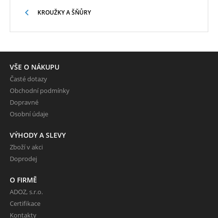
KROUŽKY A ŠŇŮRY
VŠE O NÁKUPU
Časté dotazy
Obchodní podmínky
Dopravné
Osobní údaje
VÝHODY A SLEVY
Zboží v akci
Doprodej
O FIRMĚ
ADOZ, s.r.o.
Certifikace
Kontakty