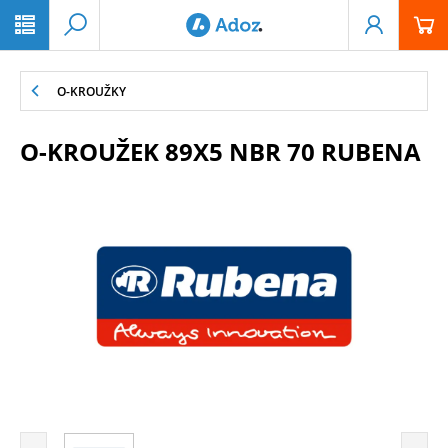
PŘESKOČIT NAVIGACI
O-KROUŽKY
O-KROUŽEK 89X5 NBR 70 RUBENA