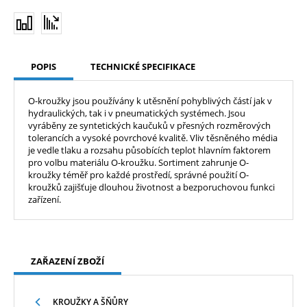
POPIS
TECHNICKÉ SPECIFIKACE
O-kroužky jsou používány k utěsnění pohyblivých částí jak v
hydraulických, tak i v pneumatických systémech. Jsou
vyráběny ze syntetických kaučuků v přesných rozměrových
tolerancích a vysoké povrchové kvalitě. Vliv těsněného média
je vedle tlaku a rozsahu působících teplot hlavním faktorem
pro volbu materiálu O-kroužku. Sortiment zahrunje O-
kroužky téměř pro každé prostředí, správné použití O-
kroužků zajišťuje dlouhou životnost a bezporuchovou funkci
zařízení.
ZAŘAZENÍ ZBOŽÍ
KROUŽKY A ŠŇŮRY