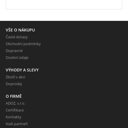
VŠE O NÁKUPU
Časté dotazy
Obchodní podmínky
Dopravné
Osobní údaje
VÝHODY A SLEVY
Zboží v akci
Doprodej
O FIRMĚ
ADOZ, s.r.o.
Certifikace
Kontakty
Naši partneři