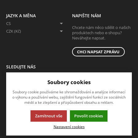
JAZYK A MĚNA
NAPIŠTE NÁM
CS
Chcete nám něco sdělit o našich
CZK (Kč)
produktech nebo e-shopu?
Neváhejte napsat.
CHCI NAPSAT ZPRÁVU
SLEDUJTE NÁS
Sledujte nás na všech sociálních sítích, ať Vám nic neunikne!
Soubory cookies
Soubory cookie používáme ke shromažďování a analýze informací
o výkonu a používání webu, zajištění fungování funkcí ze sociálních
médií a ke zlepšení a přizpůsobení obsahu a reklam.
Zamítnout vše
Povolit cookies
Tato stránka používá soubory cookies. Klikněte pro více informací.
Nastavení cookies
© 2013-2026 ADOZ eshop